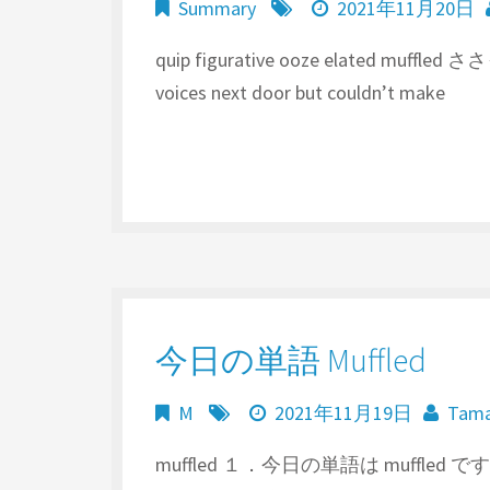
Summary
2021年11月20日
quip figurative ooze elated muffle
voices next door but couldn’t make
今日の単語 Muffled
M
2021年11月19日
Tam
muffled １．今日の単語は muffled