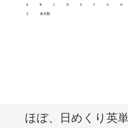
A
B
C
D
E
F
G
H
Z
未分類
ほぼ、日めくり英