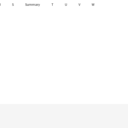
R
S
Summary
T
U
V
W