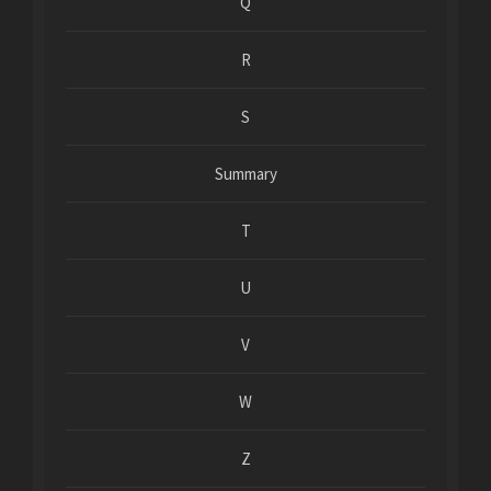
Q
R
S
Summary
T
U
V
W
Z