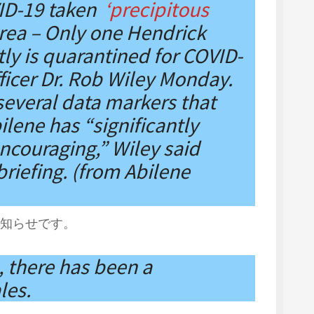
ID-19 taken
‘precipitous
 area – Only one Hendrick
ly is quarantined for COVID-
fficer Dr. Rob Wiley Monday.
everal data markers that
ilene has “significantly
encouraging,” Wiley said
riefing. (from Abilene
知らせです。
, there has been a
ales.