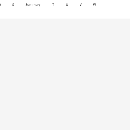
R
S
Summary
T
U
V
W