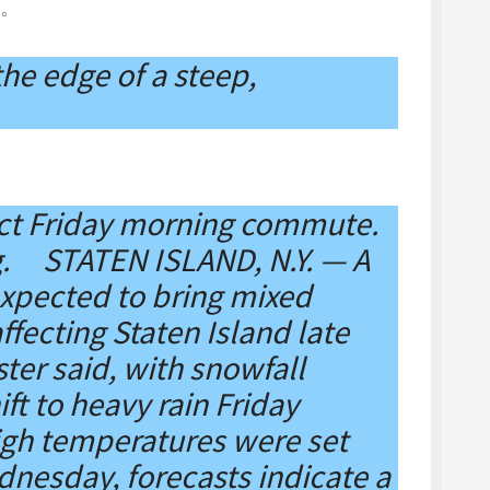
。
he edge of a steep,
ct Friday morning commute.
ng. STATEN ISLAND, N.Y. — A
xpected to bring mixed
affecting Staten Island late
ter said, with snowfall
ft to heavy rain Friday
igh temperatures were set
nesday, forecasts indicate a