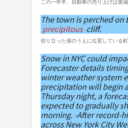
この一年半、自動車の売り上げは激減
The town is perched on t
precipitous
cliff.
切り立った崖のうえに位置している町
Snow in NYC could impa
Forecaster details timi
winter weather system e
precipitation will begin 
Thursday night, a forecas
expected to gradually shi
morning. -After record-h
across New York City Wed