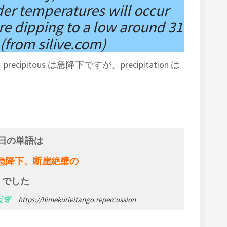
der temperatures will occur
re dipping to a low around 31
(from silive.com)
pitous は急降下ですが、precipitation は
日の単語は
tous 急降下、断崖絶壁の
でした
n 反響
https://himekurieitango.repercussion