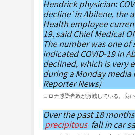
Hendrick physician: COV
decline’ in Abilene, the
Health employee current
19, said Chief Medical O
The number was one of s
indicated COVID-19 in Ab
declined, which is very 
during a Monday media b
Reporter News)
コロナ感染者数が激減している。良い
Over the past 18 months
precipitous
fall in car s