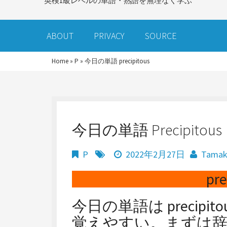
英検1級レベルの単語・熟語を無理なく学ぶ
ABOUT
PRIVACY
SOURCE
Home
»
P
»
今日の単語 precipitous
今日の単語 Precipitous
P
2022年2月27日
Tama
pre
今日の単語は precipitous 
覚えやすい。まずは