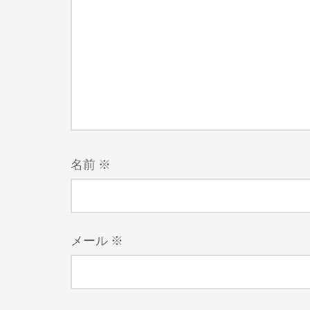
名前
※
メール
※