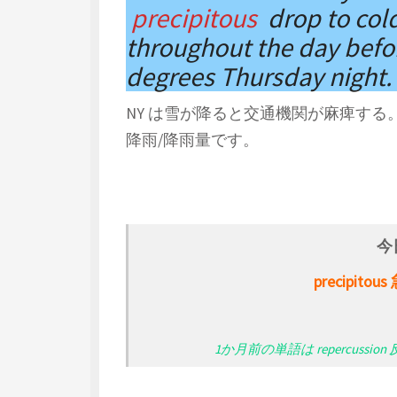
precipitous
drop to col
throughout the day befo
degrees Thursday night. 
NY は雪が降ると交通機関が麻痺する。preci
降雨/降雨量です。
今
precipi
1か月前の単語は repercussio