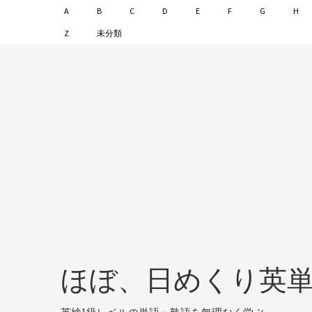
A
B
C
D
E
F
G
H
Z
未分類
ほぼ、日めくり英