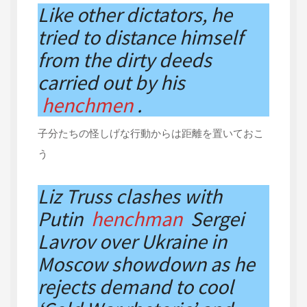
Like other dictators, he
tried to distance himself
from the dirty deeds
carried out by his
henchmen
.
子分たちの怪しげな行動からは距離を置いておこ
う
Liz Truss clashes with
Putin
henchman
Sergei
Lavrov over Ukraine in
Moscow showdown as he
rejects demand to cool