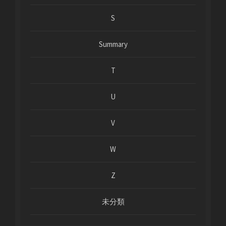
S
Summary
T
U
V
W
Z
未分類