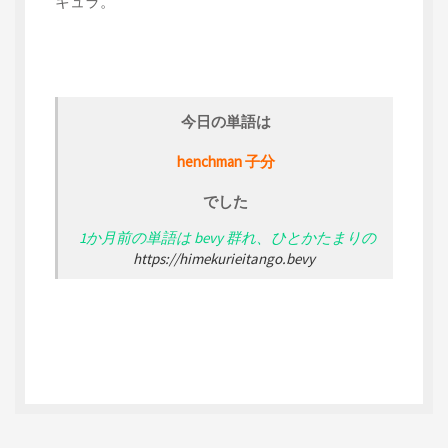
キュラ。
今日の単語は
henchman 子分
でした
1か月前の単語は bevy 群れ、ひとかたまりの
https://himekurieitango.bevy