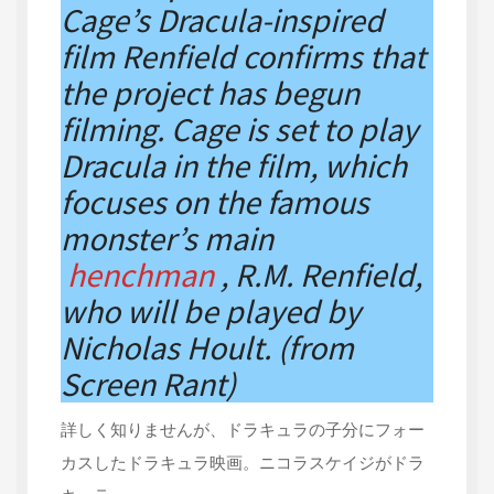
Cage’s Dracula-inspired
film Renfield confirms that
the project has begun
filming. Cage is set to play
Dracula in the film, which
focuses on the famous
monster’s main
henchman
, R.M. Renfield,
who will be played by
Nicholas Hoult. (from
Screen Rant)
詳しく知りませんが、ドラキュラの子分にフォー
カスしたドラキュラ映画。ニコラスケイジがドラ