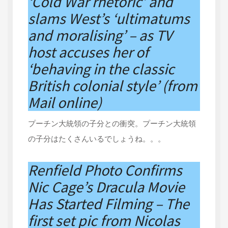
‘Cold War rhetoric’ and
slams West’s ‘ultimatums
and moralising’ – as TV
host accuses her of
‘behaving in the classic
British colonial style’ (from
Mail online)
プーチン大統領の子分との衝突。プーチン大統領
の子分はたくさんいるでしょうね。。。
Renfield Photo Confirms
Nic Cage’s Dracula Movie
Has Started Filming – The
first set pic from Nicolas