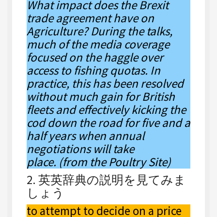
What impact does the Brexit
trade agreement have on
Agriculture? During the talks,
much of the media coverage
focused on the haggle over
access to fishing quotas. In
practice, this has been resolved
without much gain for British
fleets and effectively kicking the
cod down the road for five and a
half years when annual
negotiations will take
place. (from the Poultry Site)
2. 英英辞典の説明を見てみま
しょう
to attempt to decide on a price