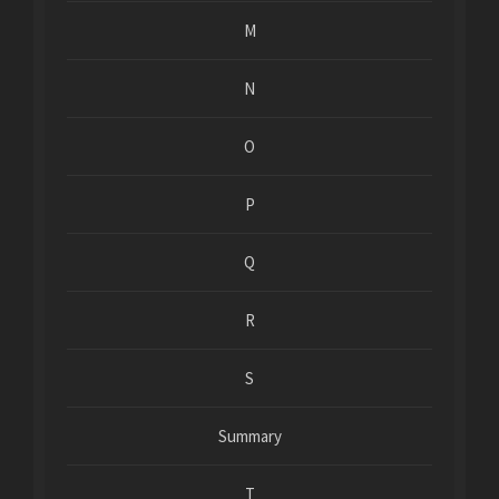
M
N
O
P
Q
R
S
Summary
T