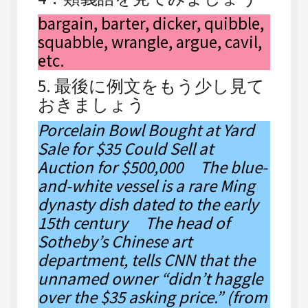
bargain, barter, dicker, quibble,
squabble, wrangle, argue, cavil,
etc.
5. 最後に例文をもう少し見て
おきましょう
Porcelain Bowl Bought at Yard
Sale for $35 Could Sell at
Auction for $500,000 The blue-
and-white vessel is a rare Ming
dynasty dish dated to the early
15th century The head of
Sotheby’s Chinese art
department, tells CNN that the
unnamed owner “didn’t haggle
over the $35 asking price.” (from