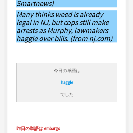
Smartnews)
Many thinks weed is already
legal in NJ, but cops still make
arrests as Murphy, lawmakers
haggle over bills. (from nj.com)
今日の単語は
haggle
でした
昨日の単語は embargo