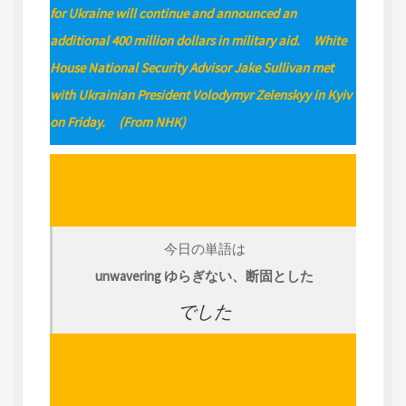
for Ukraine will continue and announced an
additional 400 million dollars in military aid. White
House National Security Advisor Jake Sullivan met
with Ukrainian President Volodymyr Zelenskyy in Kyiv
on Friday. (From NHK)
今日の単語は
unwavering ゆらぎない、断固とした
でした