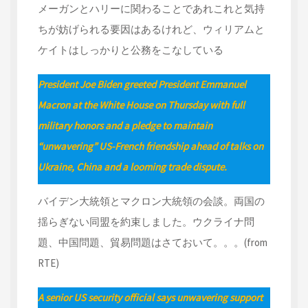
メーガンとハリーに関わることであれこれと気持
ちが妨げられる要因はあるけれど、ウィリアムと
ケイトはしっかりと公務をこなしている
President Joe Biden greeted President Emmanuel
Macron at the White House on Thursday with full
military honors and a pledge to maintain
“unwavering” US-French friendship ahead of talks on
Ukraine, China and a looming trade dispute.
バイデン大統領とマクロン大統領の会談。両国の
揺らぎない同盟を約束しました。ウクライナ問
題、中国問題、貿易問題はさておいて。。。(from
RTE)
A senior US security official says unwavering support