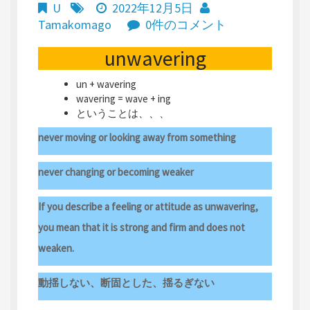
U
2022年12月5日
Tamakomago
0件のコメント
unwavering
un + wavering
wavering = wave + ing
ということは、、、
never moving or looking away from something
never changing or becoming weaker
If you describe a feeling or attitude as unwavering,
you mean that it is strong and firm and does not
weaken.
動揺しない、断固とした、揺るぎない