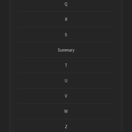
Q
R
S
Summary
T
U
V
W
Z