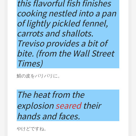
this flavorful fish finishes
cooking nestled into a pan
of lightly pickled fennel,
carrots and shallots.
Treviso provides a bit of
bite. (from the Wall Street
Times)
鯖の皮をパリパリに。
The heat from the
explosion
seared
their
hands and faces.
やけどですね。