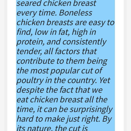
seared chicken breast
every time. Boneless
chicken breasts are easy to
find, low in fat, high in
protein, and consistently
tender, all factors that
contribute to them being
the most popular cut of
poultry in the country. Yet
despite the fact that we
eat chicken breast all the
time, it can be surprisingly
hard to make just right. By
its nature, the cut is