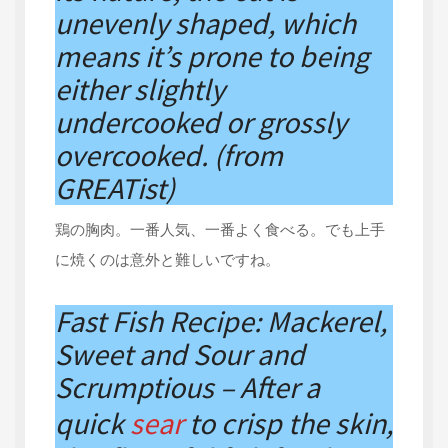
unevenly shaped, which
means it’s prone to being
either slightly
undercooked or grossly
overcooked. (from
GREATist)
鶏の胸肉。一番人気、一番よく食べる。でも上手
に焼くのは意外と難しいですね。
Fast Fish Recipe: Mackerel,
Sweet and Sour and
Scrumptious – After a
quick
sear
to crisp the skin,