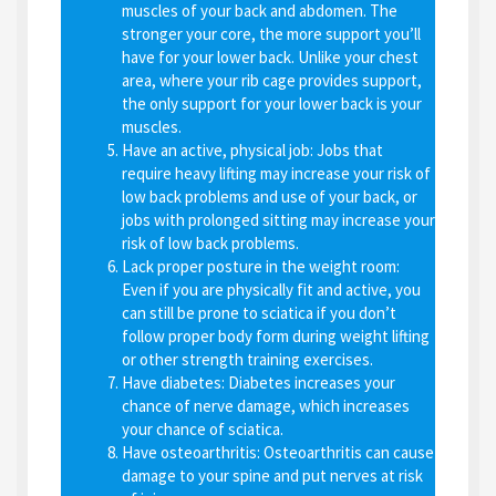
muscles of your back and abdomen. The
stronger your core, the more support you’ll
have for your lower back. Unlike your chest
area, where your rib cage provides support,
the only support for your lower back is your
muscles.
Have an active, physical job
: Jobs that
require heavy lifting may increase your risk of
low back problems and use of your back, or
jobs with prolonged sitting may increase your
risk of low back problems.
Lack proper posture in the weight room
:
Even if you are physically fit and active, you
can still be prone to sciatica if you don’t
follow proper body form during weight lifting
or other strength training exercises.
Have diabetes
: Diabetes increases your
chance of nerve damage, which increases
your chance of sciatica.
Have osteoarthritis
: Osteoarthritis can cause
damage to your spine and put nerves at risk