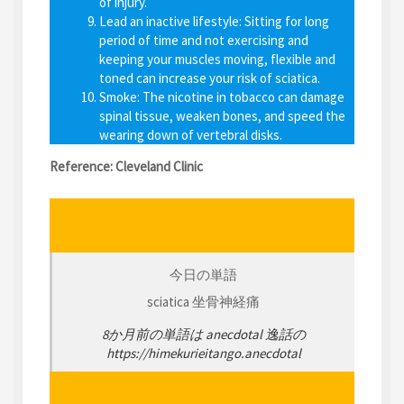
of injury.
Lead an inactive lifestyle
: Sitting for long
period of time and not exercising and
keeping your muscles moving, flexible and
toned can increase your risk of sciatica.
Smoke:
The nicotine in tobacco can damage
spinal tissue, weaken bones, and speed the
wearing down of vertebral disks.
Reference: Cleveland Clinic
今日の単語
sciatica 坐骨神経痛
8か月前の単語は
anecdotal
逸話の
https://himekurieitango.anecdotal