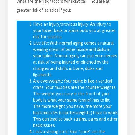
What are the risk factors for sciatica? You are at
greater risk of sciatica if you:
Have an injury/previous injury
: An injury to
your lower back or spine puts you at greater
risk for sciatica.
Live life
: With normal aging comes a natural
wearing down of bone tissue and disks in
your spine. Normal aging can put your nerves
at risk of being injured or pinched by the
changes and shifts in bone, disks and
ligaments.
Are overweight
: Your spine is like a vertical
crane. Your muscles are the counterweights.
The weight you carry in the front of your
body is what your spine (crane) has to lift.
The more weight you have, the more your
back muscles (counterweights) have to work.
This can lead to back strains, pains and other
back issues.
Lack a strong core
: Your “core” are the