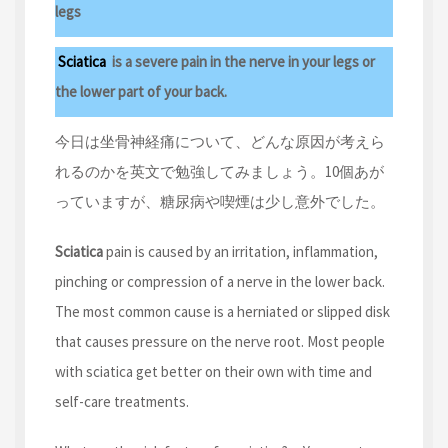
legs
Sciatica
is a severe pain in the nerve in your legs or
the lower part of your back.
今日は坐骨神経痛について、どんな原因が考えら
れるのかを英文で勉強してみましょう。10個あが
っていますが、糖尿病や喫煙は少し意外でした。
Sciatica
pain is caused by an irritation, inflammation,
pinching or compression of a nerve in the lower back.
The most common cause is a herniated or slipped disk
that causes pressure on the nerve root. Most people
with sciatica get better on their own with time and
self-care treatments.