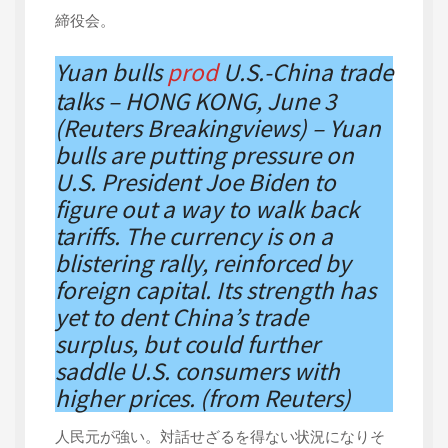
締役会。
Yuan bulls
prod
U.S.-China trade
talks – HONG KONG, June 3
(Reuters Breakingviews) – Yuan
bulls are putting pressure on
U.S. President Joe Biden to
figure out a way to walk back
tariffs. The currency is on a
blistering rally, reinforced by
foreign capital. Its strength has
yet to dent China’s trade
surplus, but could further
saddle U.S. consumers with
higher prices. (from Reuters)
人民元が強い。対話せざるを得ない状況になりそ