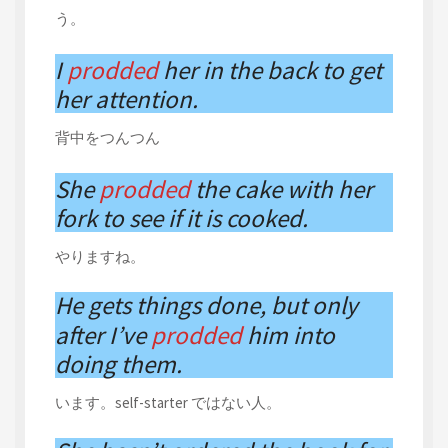
う。
I
prodded
her in the back to get
her attention.
背中をつんつん
She
prodded
the cake with her
fork to see if it is cooked.
やりますね。
He gets things done, but only
after I’ve
prodded
him into
doing them.
います。self-starter ではない人。