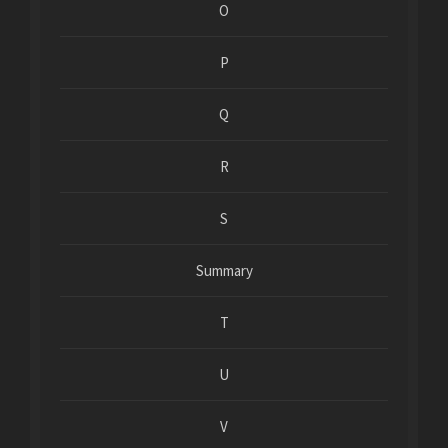
O
P
Q
R
S
Summary
T
U
V