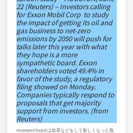
22 (Reuters) – Investors calling
for Exxon Mobil Corp to study
the impact of getting its oil and
gas business to net-zero
emissions by 2050 will push for
talks later this year with what
they hope is a more
sympathetic board. Exxon
shareholders voted 49.4% in
favor of the study, a regulatory
filing showed on Monday.
Companies typically respond to
proposals that get majority
support from investors. (from
Reuters)
revamped board は改革などをして新しくなった取