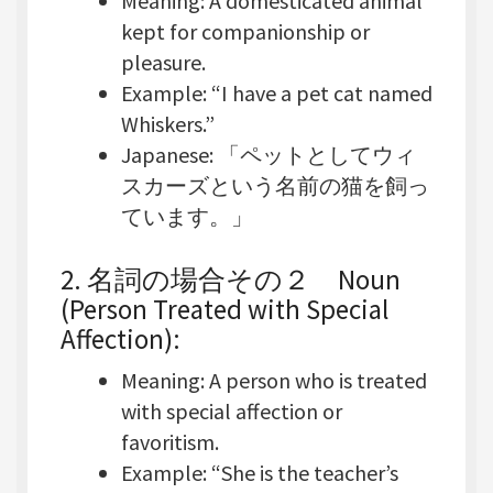
Meaning
: A domesticated animal
kept for companionship or
pleasure.
Example
: “I have a pet cat named
Whiskers.”
Japanese
: 「ペットとしてウィ
スカーズという名前の猫を飼っ
ています。」
2. 名詞の場合その２
Noun
(Person Treated with Special
Affection)
:
Meaning
: A person who is treated
with special affection or
favoritism.
Example
: “She is the teacher’s