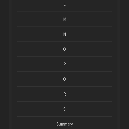
L
M
N
O
P
Q
R
S
Summary