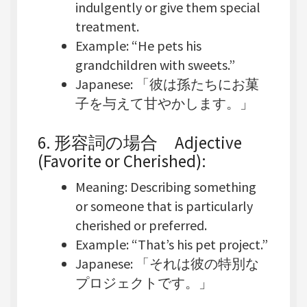
indulgently or give them special
treatment.
Example
: “He pets his
grandchildren with sweets.”
Japanese
: 「彼は孫たちにお菓
子を与えて甘やかします。」
6. 形容詞の場合
Adjective
(Favorite or Cherished)
:
Meaning
: Describing something
or someone that is particularly
cherished or preferred.
Example
: “That’s his pet project.”
Japanese
: 「それは彼の特別な
プロジェクトです。」