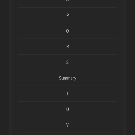
P
Q
R
S
Summary
T
U
V