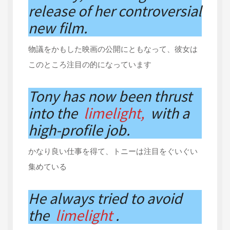
release of her controversial
new film.
物議をかもした映画の公開にともなって、彼女は
このところ注目の的になっています
Tony has now been thrust
into the
limelight,
with a
high-profile job.
かなり良い仕事を得て、トニーは注目をぐいぐい
集めている
He always tried to avoid
the
limelight
.