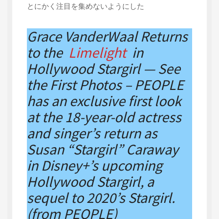
とにかく注目を集めないようにした
Grace VanderWaal Returns
to the
Limelight
in
Hollywood Stargirl — See
the First Photos – PEOPLE
has an exclusive first look
at the 18-year-old actress
and singer’s return as
Susan “Stargirl” Caraway
in Disney+’s upcoming
Hollywood Stargirl, a
sequel to 2020’s Stargirl.
(from PEOPLE)