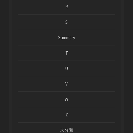
R
S
Summary
T
U
V
W
Z
未分類