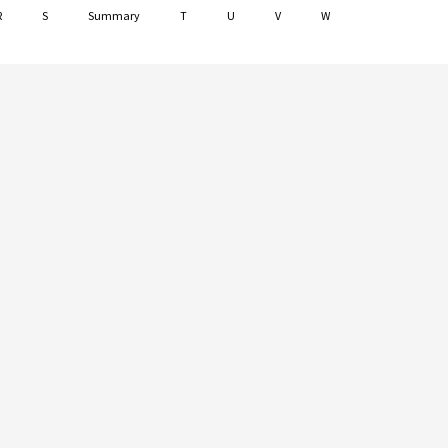
R
S
Summary
T
U
V
W