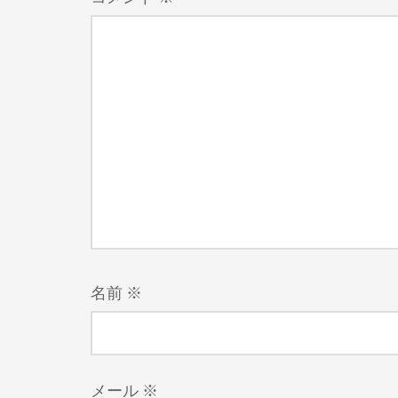
名前
※
メール
※