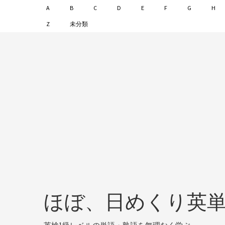
A
B
C
D
E
F
G
H
Z
未分類
ほぼ、日めくり英