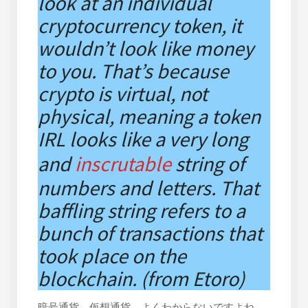
look at an individual
cryptocurrency token, it
wouldn’t look like money
to you. That’s because
crypto is virtual, not
physical, meaning a token
IRL looks like a very long
and
inscrutable
string of
numbers and letters. That
baffling string refers to a
bunch of transactions that
took place on the
blockchain. (from Etoro)
暗号通貨。仮想通貨。よくわからないですよね。