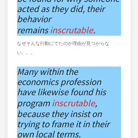
acted as they did, their
behavior
remains
inscrutable
.
なぜそんな行動にでたのか理由が見つからな
い。。。
Many within the
economics profession
have likewise found his
program
inscrutable
,
because they insist on
trying to frame it in their
own local terms.