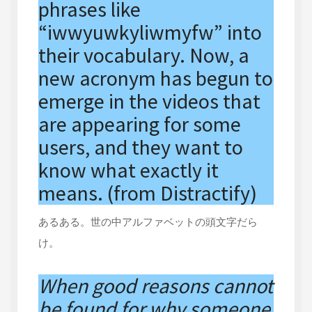
phrases like
“iwwyuwkyliwmyfw” into
their vocabulary. Now, a
new acronym has begun to
emerge in the videos that
are appearing for some
users, and they want to
know what exactly it
means. (from Distractify)
あるある。世の中アルファベットの頭文字だら
け。
When good reasons cannot
be found for why someone