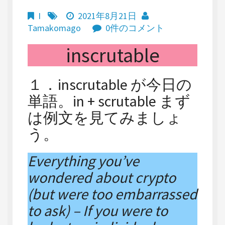
I
2021年8月21日
Tamakomago
0件のコメント
inscrutable
１．inscrutable が今日の
単語。in + scrutable まず
は例文を見てみましょ
う。
Everything you’ve
wondered about crypto
(but were too embarrassed
to ask) – If you were to