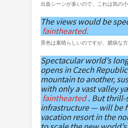
出血シーンが多いので、これは気の小
The views would be spect
fainthearted.
景色は素晴らしいのですが、臆病な方
Spectacular world’s lon
opens in Czech Republic
mountain to another, s
with only a vast valley y
fainthearted
. But thril
infrastructure — will be 
vacation resort in the n
to scale the new world’s