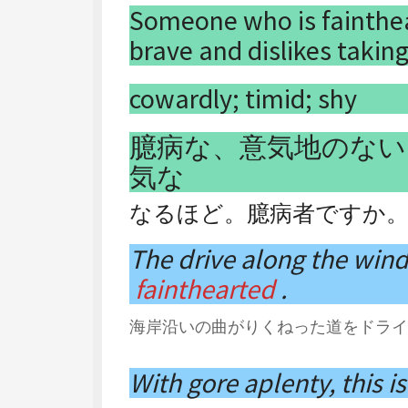
Someone who is fainthea
brave and dislikes takin
cowardly; timid; shy
臆病な、意気地のない
気な
なるほど。臆病者ですか
The drive along the windi
fainthearted
.
海岸沿いの曲がりくねった道をドライ
With gore aplenty, this is