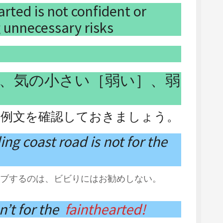
rted is not confident or
g unnecessary risks
、気の小さい［弱い］、弱
。例文を確認しておきましょう。
ng coast road is not for the
ブするのは、ビビりにはお勧めしない。
n’t for the
fainthearted!