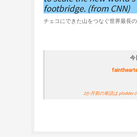
footbridge. (from CNN)
チェコにできた山をつなぐ世界最長の
今
fainthe
2か月前の単語は plodder