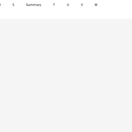
R
S
Summary
T
U
V
W