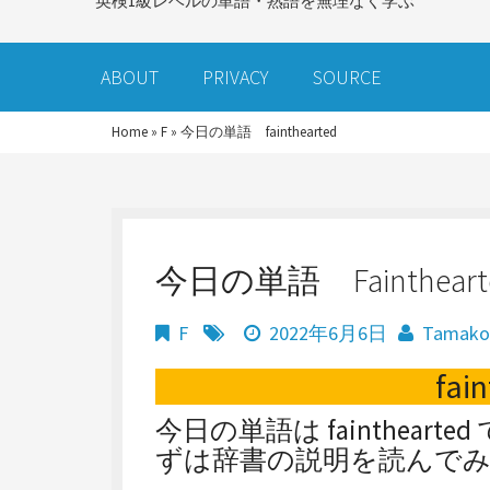
英検1級レベルの単語・熟語を無理なく学ぶ
ABOUT
PRIVACY
SOURCE
Home
»
F
»
今日の単語 fainthearted
今日の単語 Faintheart
F
2022年6月6日
Tamak
fai
今日の単語は fainthearted 
ずは辞書の説明を読んで