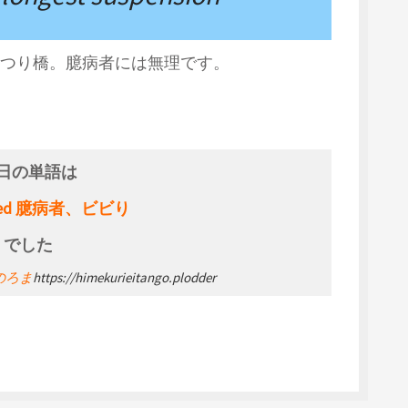
つり橋。臆病者には無理です。
日の単語は
arted 臆病者、ビビり
でした
 のろま
https://himekurieitango.plodder