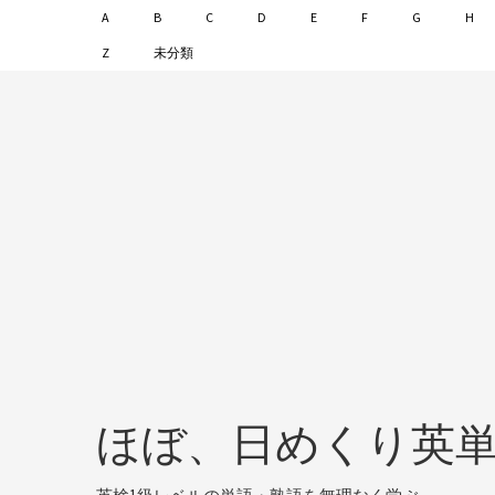
A
B
C
D
E
F
G
H
Z
未分類
ほぼ、日めくり英