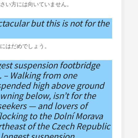
さい方には向いていません。
acular but this is not for the
にはだめでしょう。
gest suspension footbridge
. – Walking from one
uspended high above ground
awning below, isn’t for the
l-seekers — and lovers of
flocking to the Dolní Morava
ortheast of the Czech Republic
 longest suspension