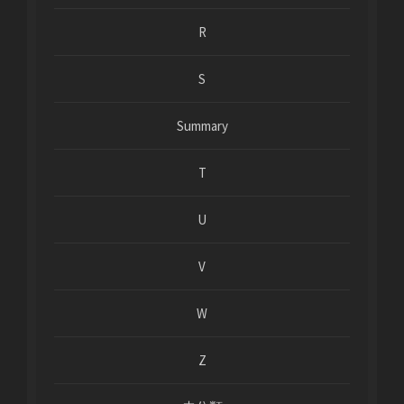
R
S
Summary
T
U
V
W
Z