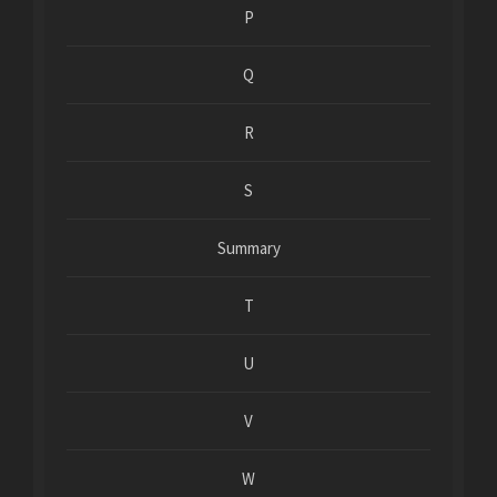
P
Q
R
S
Summary
T
U
V
W