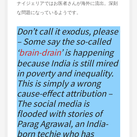
ナイジェリアではお医者さんが海外に流出。深刻
な問題になっているようです。
Don’t call it exodus, please
– Some say the so-called
‘
brain-drain
’ is happening
because India is still mired
in poverty and inequality.
This is simply a wrong
cause-effect attribution –
The social media is
flooded with stories of
Parag Agrawal, an India-
born techie who has