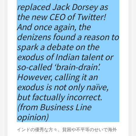
replaced Jack Dorsey as
the new CEO of Twitter!
And once again, the
denizens found a reason to
spark a debate on the
exodus of Indian talent or
so-called ‘brain-drain’.
However, calling it an
exodus is not only naïve,
but factually incorrect.
(from Business Line
opinion)
インドの優秀な方々。貧困や不平等のせいで海外