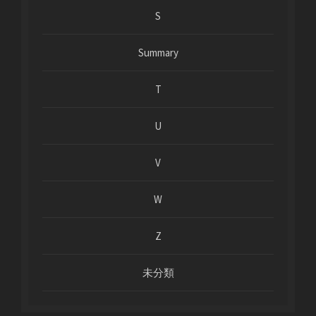
S
Summary
T
U
V
W
Z
未分類