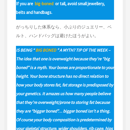
If you are
big-boned
or tall, avoid small jewellery,
belts and handbags.
がっちりした体系なら、小ぶりのジュエリー、ベ
ルト、ハンドバッグは避けたほうがよい。
IS BEING “
BIG BONED
” A MYTH? TIP OF THE WEEK –
The idea that one is overweight because they’re “big
boned” is a myth. Your bones are proportionate to your
height. Your bone structure has no direct relation to
how your body stores fat, fat storage is predisposed by
your genetics. It amazes us how many people believe
that they’re overweight/prone to storing fat because
they are “bigger boned”… bigger boned isn’t a thing.
Of course your body composition is predetermined by
your skeletal structure, wider shoulders, rib cage, hips