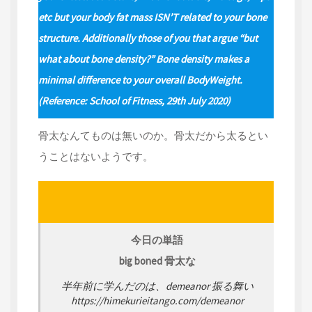
etc but your body fat mass ISN’T related to your bone
structure. Additionally those of you that argue “but
what about bone density?” Bone density makes a
minimal difference to your overall BodyWeight.
(Reference: School of Fitness, 29th July 2020)
骨太なんてものは無いのか。骨太だから太るとい
うことはないようです。
今日の単語
big boned 骨太な
半年前に学んだのは、demeanor 振る舞い
https://himekurieitango.com/demeanor