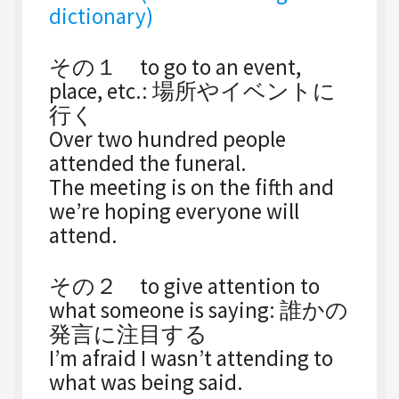
dictionary)
その１ to go to an event,
place, etc.: 場所やイベントに
行く
Over two hundred people
attended the funeral.
The meeting is on the fifth and
we’re hoping everyone will
attend.
その２ to give attention to
what someone is saying: 誰かの
発言に注目する
I’m afraid I wasn’t attending to
what was being said.