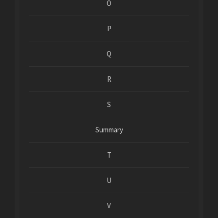
O
P
Q
R
S
Summary
T
U
V