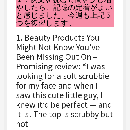
やしたら、記憶の定着がよい
と感じました。今週も上記５
つを復習します。
1. Beauty Products You
Might Not Know You’ve
Been Missing Out On –
Promising review: “I was
looking for a soft scrubbie
for my face and when I
saw this cute little guy, I
knew it’d be perfect — and
it is! The top is scrubby but
not