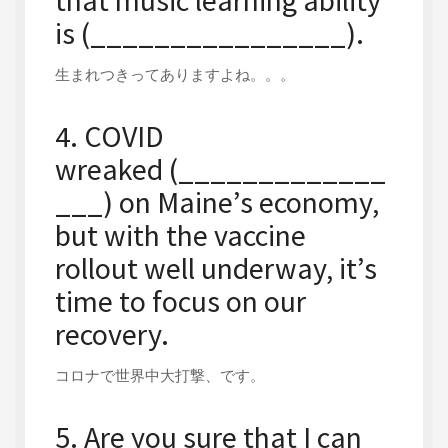
that music learning ability
is (________________).
生まれつきってありますよね。。。
4. COVID
wreaked (_____________
___) on Maine’s economy,
but with the vaccine
rollout well underway, it’s
time to focus on our
recovery.
コロナで世界中大打撃、です。
5. Are you sure that I can