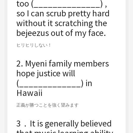
too (______________) ,
so I can scrub pretty hard
without it scratching the
bejeezus out of my face.
ヒリヒリしない！
2. Myeni family members
hope justice will
(_____________) in
Hawaii
正義が勝つことを強く望みます
3．It is generally believed